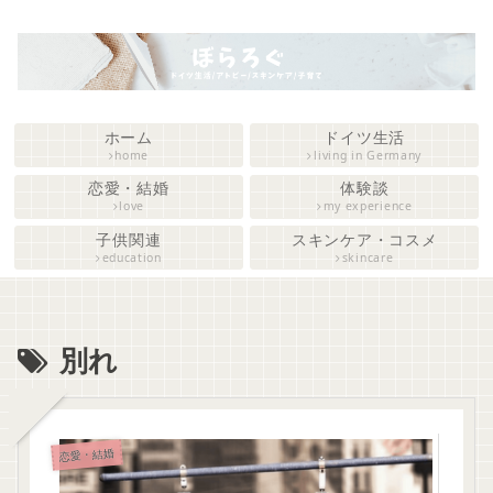
ホーム
ドイツ生活
home
living in Germany
恋愛・結婚
体験談
love
my experience
子供関連
スキンケア・コスメ
education
skincare
別れ
恋愛・結婚