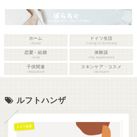
ホーム
ドイツ生活
home
living in Germany
恋愛・結婚
体験談
love
my experience
子供関連
スキンケア・コスメ
education
skincare
ルフトハンザ
ドイツ生活