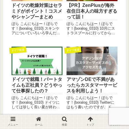
ドイツの乾燥対策はセラ
【PR】ZenPlusが海外
ミドがポイント！コスメ
在住日本人の味方すぎる
やシャンプーまとめ
って話！
ぼら こんにちはー！ぼらで
ぼら こんにちはー！ぼらで
す！(boralog_0310) スキンケ
す！(boralog_0310) 10月にス
アについていろいろ学んだ
トラスブールに行ってからと
り、さまざまなコスメを試し
いうもの、私の食欲が大爆発
ているうちに感じたのが、
してくれちゃったことにプラ
「私にはセラミドが配合され
スして、ドイツはもうクリス
ドイツ生活
ドイツ生活
ているコスメが合う」という
マス一色。THE食べすぎな私
ことです！ アトピーの人はお
です。 体重計を見てびっくり
肌のバリア機能が正...
する毎日な...
ドイツで就職！パートタ
アマゾンDEで不満があ
イムも正社員？どうやっ
ったらカスタマーサービ
て仕事探したの？
スを利用しよう！
ぼら こんにちはー！ぼらで
ぼら こんにちはー！ぼらで
す！(boralog_0310) ドイツに
す！(boralog_0310) Twitterに
しては珍しく長い夏が終わっ
はもう書いたのですが、ドイ
て、あんなに長かった日も短
ツのアマゾンでは商品に不満
くなり、寒くて暗い冬の足音
があったり、配送に不満があ
が聞こえてくる最近です。 私
ったりした場合、カスタマー
スキンケア・コスメ
スキンケア・コスメ
メニュー
ホーム
検索
トップ
サイドバー
ぼら、2018年に長男を出産、
サービスに連絡すると、5ユー