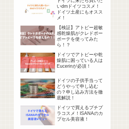
ドイツに来たら買いた
いdmドイツコスメ！
ドイツ土産にもオスス
メ！
【検証】アトピー超敏
感乾燥肌がクレドポー
ボーテを使ってみた
ら！？
ドイツでアトピーや乾
燥肌に困っている人は
Eucerinが必須！
ドイツの子供手当って
どうやって申し込む
の？申し込み方法を徹
底解説！
ドイツで買えるプチプ
ラコスメ！ISANAのカ
プセル美容液！