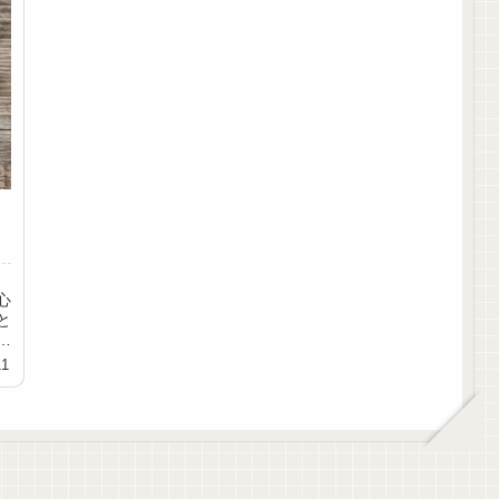
心
と
た
11