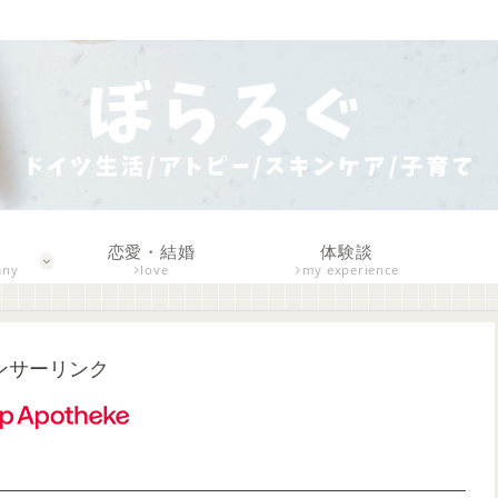
恋愛・結婚
体験談
any
love
my experience
ンサーリンク