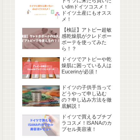
ドイツに来たら買いた
いdmドイツコスメ！
ドイツ土産にもオスス
メ！
【検証】アトピー超敏
感乾燥肌がクレドポー
ボーテを使ってみた
ら！？
ドイツでアトピーや乾
燥肌に困っている人は
Eucerinが必須！
ドイツの子供手当って
どうやって申し込む
の？申し込み方法を徹
底解説！
ドイツで買えるプチプ
ラコスメ！ISANAのカ
プセル美容液！