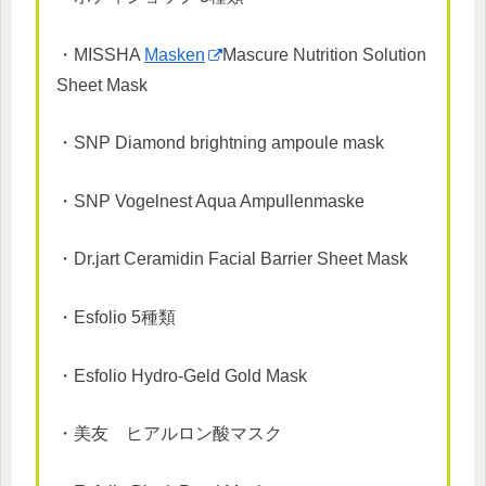
・MISSHA
Masken
Mascure Nutrition Solution
Sheet Mask
・SNP Diamond brightning ampoule mask
・SNP Vogelnest Aqua Ampullenmaske
・Dr.jart Ceramidin Facial Barrier Sheet Mask
・Esfolio 5種類
・Esfolio Hydro-Geld Gold Mask
・美友 ヒアルロン酸マスク