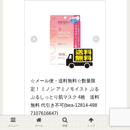
☆メール便・送料無料☆数量限
定！ ミノン アミノモイスト ぷる
ぷるしっとり肌マスク 4枚　送料
無料 代引き不可(bea-12814-498
7107616647)
メニュー
ホーム
検索
トップ
サイドバー
楽天市場で見る