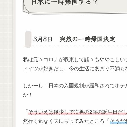
日本に一時帰国する？
3月8日 突然の一時帰国決定
私は元々コロナが収束して諸々もややこしい
ドイツが好きだし、今の生活にあまり不満も
しかーし！日本の入国規制が緩和されてホテ
か！
「
そういえば後少しで次男の2歳の誕生日だ
然行く気なく夫に言ってみたところ「
そうだ