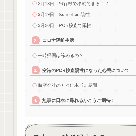
3月18日 飛行機で移動できる！？
3月19日 Schnelltest陰性
3月20日 PCR検査で陽性
コロナ隔離生活
一時帰国は諦めるの？
空港のPCR検査陽性になった心境について
航空会社の方々に本当に感謝
無事に日本に帰れるかこうご期待！