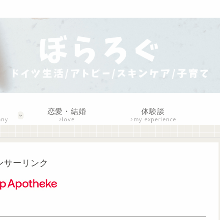
恋愛・結婚
体験談
any
love
my experience
ンサーリンク