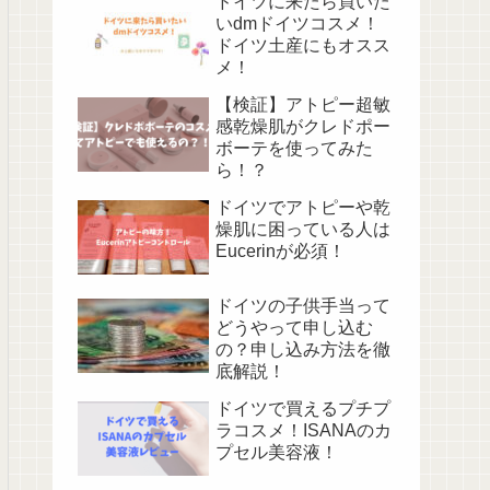
ドイツに来たら買いた
いdmドイツコスメ！
ドイツ土産にもオスス
メ！
【検証】アトピー超敏
感乾燥肌がクレドポー
ボーテを使ってみた
ら！？
ドイツでアトピーや乾
燥肌に困っている人は
Eucerinが必須！
ドイツの子供手当って
どうやって申し込む
の？申し込み方法を徹
底解説！
ドイツで買えるプチプ
ラコスメ！ISANAのカ
プセル美容液！