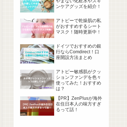
やまない化粧水やスキ
ンケアグッズを紹介！
アトピーで乾燥肌の私
がおすすめするシート
マスク！随時更新中！
ドイツでおすすめの銀
行ならComdirect！口
座開設方法まとめ
アトピー敏感肌がクッ
ションファンデを色々
使ってみた！おすすめ
は？
【PR】ZenPlusが海外
在住日本人の味方すぎ
るって話！