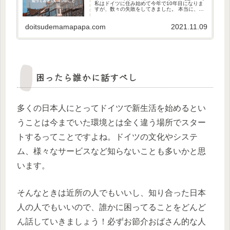
私はドイツに住み始めて今年で10年目になりま
すが、数々の失敗をしてきました。 本当に、本
当にたくさん失敗してきました。むしろ失敗し
かない10年でした。 そこでこれからドイツに住
doitsudemamapapa.com
2021.11.09
み始...
困ったら誰かに話すべし
多くの日本人にとってドイツで新生活を始めるとい
うことは今までいた環境とは全く違う場所でスター
トするってことですよね。ドイツの文化やシステ
ム、様々なサービスなど知らないことも多いかと思
います。
そんなときは近所の人でもいいし、知り合った日本
人の人でもいいので、誰かに困ってることをどんど
ん話していきましょう！必ずお節介おばさん的な人