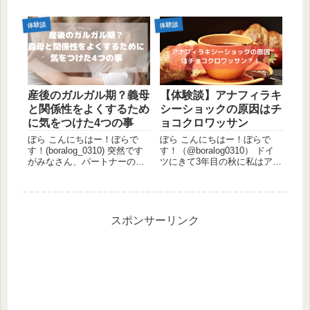
日本へ出発予定の前日にPCR
いになってきましたね。 私ぼ
検査陽性になりましたー！ぱ
らは先日知り合った日本人の
体験談
体験談
ふぱふ！ もうね、スマホに送
ママさんが近くに引っ越して
られてきたメールをクリック
来てくれて、歩いて会いに行
してPO...
ける友達（？）...
産後のガルガル期？義母
【体験談】アナフィラキ
と関係性をよくするため
シーショックの原因はチ
に気をつけた4つの事
ョコクロワッサン
ぼら こんにちはー！ぼらで
ぼら こんにちはー！ぼらで
す！(boralog_0310) 突然です
す！（@boralog0310） ドイ
がみなさん、パートナーの家
ツにきて3年目の秋に私はアナ
族との関係性ってどうなって
フィラキシーショックになり
ますか？我が家は夫の母親と
ました。アナフィラキシーシ
コンタクトすることが多いの
ョックは命に関わることで
ですが、2022年2月現在の関
す。私は次同じような症状が
係性はおおむね良好。しかー
出れば命の保障はないとドク
スポンサーリンク
し！これまで...
ターに言われました。...