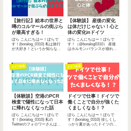
【旅行記】絵本の世界と
【体験談】 産後の変化
噂のコルマールの街ぶら
は体だけじゃない！心と
が最高すぎる！
体の変化inドイツ
ぼら こんにちはー！ぼらで
ぼら こんにちはー！ぼらで
す！(boralog_0310) 私は旅行
す！（@boralog0310） 産後
が大好き！というか知らない
はホルモンバランスが崩れや
場所をふらふら歩いてみるこ
すく、その変化は心にも体に
とが大好きな人間です。去年
も表れます。初めての妊娠・
の秋にもコルマールにさくっ
出産ということもあって、長
ドイツ生活
ドイツ生活
と行ったことがあるのです
男を出産後のほうが心が不安
が、その日はあまり時間がな
定になったので、そのときの
かったため、今回は...
体験をシェアさせてい...
【体験談】空港のPCR
ドイツで仕事！ドイツで
検査で陽性になって日本
働くことで自分が強くた
に帰れなくなった話
くましくなる！？
ぼら こんにちはー！ぼらで
ぼら こんにちはー！ぼらで
す！(boralog_0310) 私の
す！(boralog_0310) 珍しくし
Twitterのフォロワーさんは既
っかり夏があったドイツの夏
にご存じのように、私ぼら、
も終わって、そろそろ秋の匂