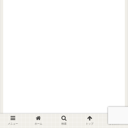
【最新版】コロナ禍一時帰国レポ！2
歳児＆4歳児との飛行機は？！
メニュー
ホーム
検索
トップ
サイドバー