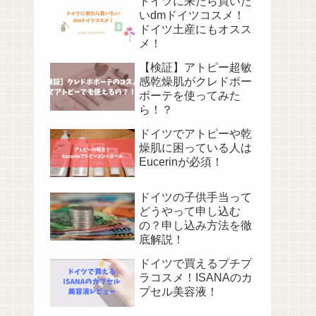
ドイツに来たら買いた
いdmドイツコスメ！
ドイツ土産にもオスス
メ！
【検証】アトピー超敏
感乾燥肌がクレドポー
ボーテを使ってみた
ら！？
ドイツでアトピーや乾
燥肌に困っている人は
Eucerinが必須！
ドイツの子供手当って
どうやって申し込む
の？申し込み方法を徹
底解説！
ドイツで買えるプチプ
ラコスメ！ISANAのカ
プセル美容液！