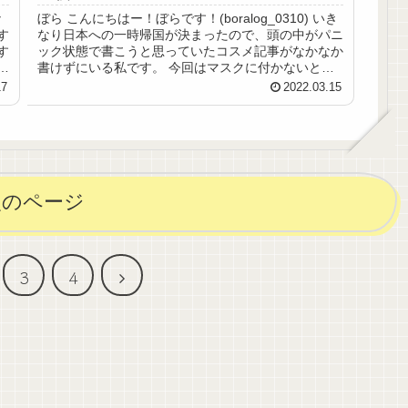
々
ぼら こんにちはー！ぼらです！(boralog_0310) いき
す
なり日本への一時帰国が決まったので、頭の中がパニ
す
ック状態で書こうと思っていたコスメ記事がなかなか
ま
書けずにいる私です。 今回はマスクに付かないと噂
の密着力が高いクッションファンデ...
17
2022.03.15
次のページ
次
3
4
へ