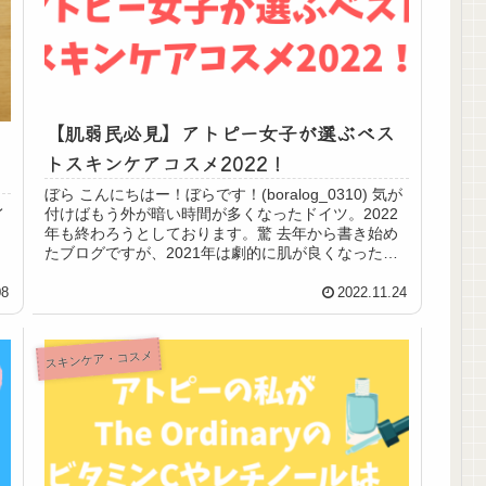
【肌弱民必見】アトピー女子が選ぶベス
トスキンケアコスメ2022！
ぼら こんにちはー！ぼらです！(boralog_0310) 気が
レ
付けばもう外が暗い時間が多くなったドイツ。2022
年も終わろうとしております。驚 去年から書き始め
っ
たブログですが、2021年は劇的に肌が良くなったも
のの、それを維持することが難...
08
2022.11.24
スキンケア・コスメ