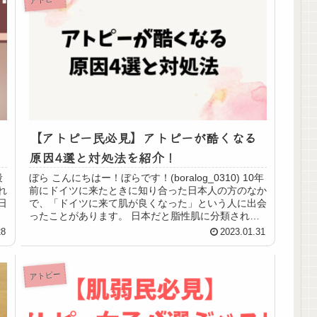
【アトピー民必見】アトピーが酷くなる
原因4選と対処法を紹介！
段
ぼら こんにちはー！ぼらです！(boralog_0310) 10年
れ
前にドイツに来たときに知り合った日本人の方のなか
日
で、「ドイツに来て肌が良くなった」という人に出会
ったことがあります。 日本だと脂性肌に分類される
肌質で、日本の気候だとベタベタ...
28
2023.01.31
アトピー