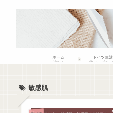
ホーム
ドイツ生活
home
living in Germ
敏感肌
アトピー