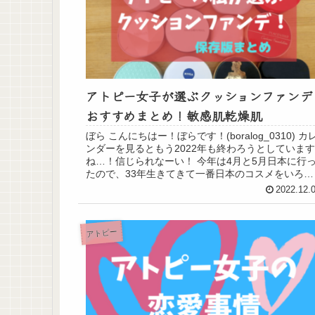
アトピー女子が選ぶクッションファンデ
おすすめまとめ！敏感肌乾燥肌
ぼら こんにちはー！ぼらです！(boralog_0310) カ
ンダーを見るともう2022年も終わろうとしています
ね…！信じられなーい！ 今年は4月と5月日本に行
たので、33年生きてきて一番日本のコスメをいろい
ろ使ってみた年だったなぁと思...
2022.12.
アトピー