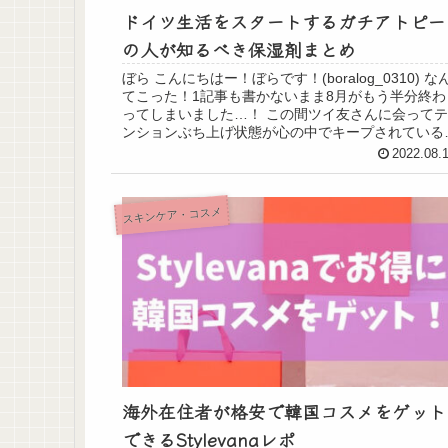
ドイツ生活をスタートするガチアトピー
の人が知るべき保湿剤まとめ
ぼら こんにちはー！ぼらです！(boralog_0310) な
てこった！1記事も書かないまま8月がもう半分終わ
ってしまいました…！ この間ツイ友さんに会ってテ
ンションぶち上げ状態が心の中でキープされている
で、この気持ちの間に書かねば！と...
2022.08.
スキンケア・コスメ
海外在住者が格安で韓国コスメをゲット
できるStylevanaレポ